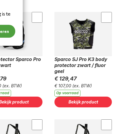
is te
teren
tector Sparco Pro
Sparco SJ Pro K3 body
zwart
protector zwart / fluor
geel
,79
€ 129,47
0
(ex. BTW)
€ 107,00
(ex. BTW)
rraad
Op voorraad
Bekijk product
Bekijk product