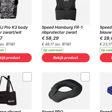
SJ Pro K3 body
Speed Hamburg FR-1
Speed 
r zwart/wit
ribprotector zwart
blauw
7
€ 58,29
€ 28,
(ex. BTW)
€ 48,17
(ex. BTW)
€ 23,17
aad
Op voorraad
Op voo
kijk product
Bekijk product
ena ribvest
Speed PRO
Speed