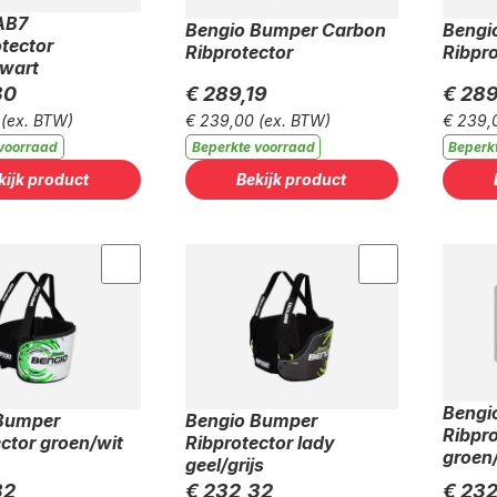
AB7
Bengio Bumper Carbon
Bengi
tector
Ribprotector
Ribpro
zwart
80
€ 289,19
€ 289
(ex. BTW)
€ 239,00
(ex. BTW)
€ 239,
voorraad
Beperkte voorraad
Beperk
kijk product
Bekijk product
Bengi
Bumper
Bengio Bumper
Ribpro
ctor groen/wit
Ribprotector lady
groen
geel/grijs
32
€ 232,32
€ 232