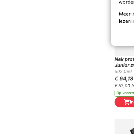
worde
Meer i
lezen 
Nek prot
Junior 
602.096
€ 64,13
€ 53,00
(
Op voorr
I