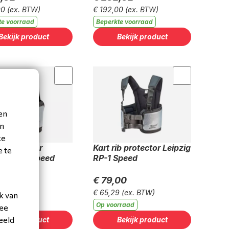
00
(ex. BTW)
€ 192,00
(ex. BTW)
te voorraad
Beperkte voorraad
Bekijk product
Bekijk product
en
en
ke
ib protector
Kart rib protector Leipzig
e te
en RK-1 Speed
RP-1 Speed
95
€ 79,00
4
(ex. BTW)
€ 65,29
(ex. BTW)
k van
rraad
Op voorraad
mee
eeld
Bekijk product
Bekijk product