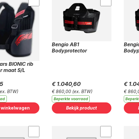
Bengio AB1
Bengi
Bodyprotector
Bodyp
ars BIONIC rib
r maat S/L
95
€ 1.040,60
€ 1.0
(ex. BTW)
€ 860,00
(ex. BTW)
€ 860,
aad
Beperkte voorraad
Beperk
n winkelwagen
Bekijk product