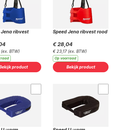
Jena ribvest
Speed Jena ribvest rood
04
€ 28,04
(ex. BTW)
€ 23,17
(ex. BTW)
rraad
Op voorraad
Bekijk product
Bekijk product
 U-vorm
Speed U-vorm