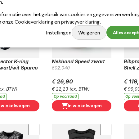
n.
nformatie over het gebruik van cookies en gegevensverwerking 
in onze
Cookieverklaring
en
privacyverklaring
.
Instellingen
Weigeren
Alles accep
ector K-ring
Nekband Speed zwart
Ribpro
zwart/wit Sparco
Shell 
602.040
€ 26,90
€ 119
ex. BTW)
€ 22,23
(ex. BTW)
€ 99,0
aad
Op voorraad
Op voo
n winkelwagen
In winkelwagen