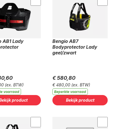
o AB1 Lady
Bengio AB7
rotector
Bodyprotector Lady
geel/zwart
40,60
€ 580,80
00
(ex. BTW)
€ 480,00
(ex. BTW)
te voorraad
Beperkte voorraad
Bekijk product
Bekijk product