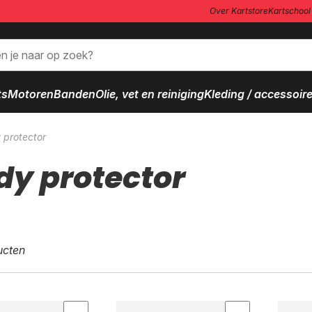
Over Kartstore
Kartschool 
ts
Motoren
Banden
Olie, vet en reiniging
Kleding / accessoir
 protector
dy protector
ucten