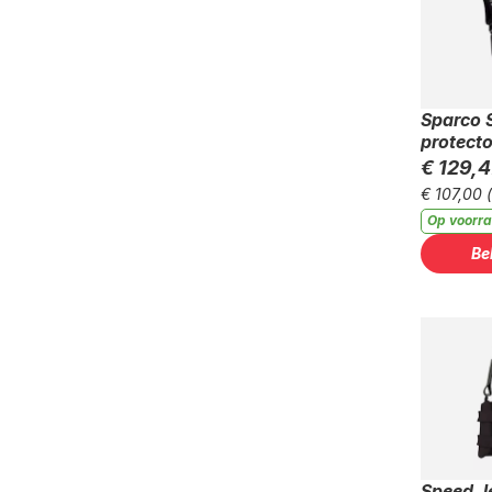
Sparco 
protecto
€ 129,4
€ 107,00
Op voorr
Be
Speed J