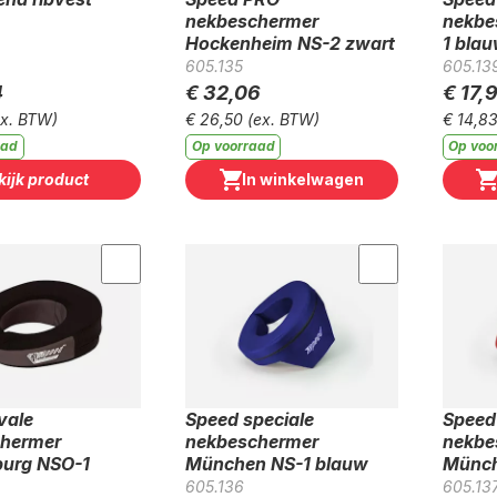
nekbeschermer
nekbe
Hockenheim NS-2 zwart
1 bla
605.135
605.13
4
€ 32,06
€ 17,
ex. BTW)
€ 26,50
(ex. BTW)
€ 14,8
aad
Op voorraad
Op voo
kijk product
In winkelwagen
vale
Speed speciale
Speed
hermer
nekbeschermer
nekbe
urg NSO-1
München NS-1 blauw
Münch
605.136
605.13