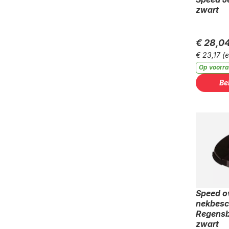
zwart
€ 28,0
€ 23,17
(
Op voorr
Be
Speed o
nekbesc
Regensb
zwart