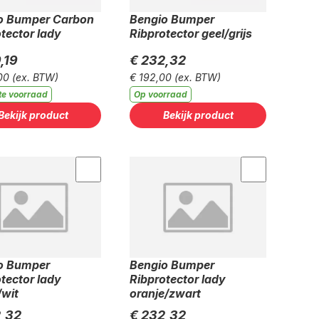
o Bumper Carbon
Bengio Bumper
tector lady
Ribprotector geel/grijs
,19
€ 232,32
00
(ex. BTW)
€ 192,00
(ex. BTW)
te voorraad
Op voorraad
Bekijk product
Bekijk product
o Bumper
Bengio Bumper
tector lady
Ribprotector lady
/wit
oranje/zwart
,32
€ 232,32