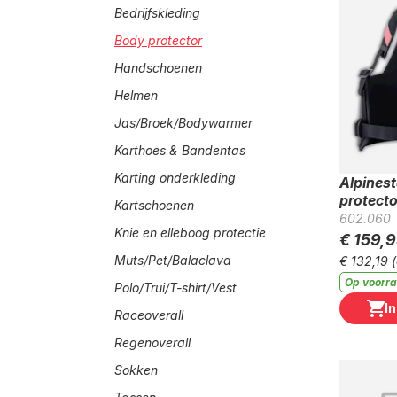
Bedrijfskleding
Body protector
Handschoenen
Helmen
Jas/Broek/Bodywarmer
Karthoes & Bandentas
Karting onderkleding
Alpinest
protecto
Kartschoenen
602.060
Knie en elleboog protectie
€ 159,
Muts/Pet/Balaclava
€ 132,19
Op voorr
Polo/Trui/T-shirt/Vest
I
Raceoverall
Regenoverall
Sokken