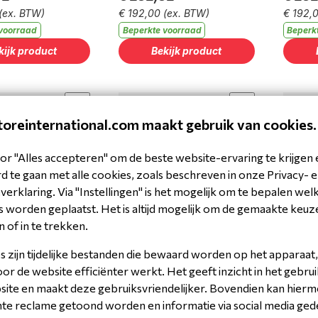
(ex. BTW)
€ 192,00
(ex. BTW)
€ 192,
voorraad
Beperkte voorraad
Beperk
kijk product
Bekijk product
toreinternational.com maakt gebruik van cookies.
or "Alles accepteren" om de beste website-ervaring te krijgen 
 te gaan met alle cookies, zoals beschreven in onze Privacy- 
erklaring. Via "Instellingen" is het mogelijk om te bepalen wel
Bengio seat pad kit
Bumper
Kart r
 worden geplaatst. Het is altijd mogelijk om de gemaakte keuz
compleet zwart
ctor
Dresd
n of in te trekken.
604.645
zwart
32
€ 59,29
€ 74,
 zijn tijdelijke bestanden die bewaard worden op het apparaat,
(ex. BTW)
€ 49,00
(ex. BTW)
€ 61,9
r de website efficiënter werkt. Het geeft inzicht in het gebrui
aad
Beperkte voorraad
Op voo
site en maakt deze gebruiksvriendelijker. Bovendien kan hier
nte reclame getoond worden en informatie via social media ged
kijk product
Houd mij op de hoogte