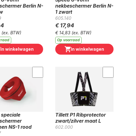
schermer Berlin N-
nekbeschermer Berlin N-
uw
1 zwart
9
605.140
94
€ 17,94
3
(ex. BTW)
€ 14,83
(ex. BTW)
rraad
Op voorraad
In winkelwagen
In winkelwagen
 speciale
Tillett P1 Ribprotector
schermer
zwart/zilver maat L
en NS-1 rood
602.000
7