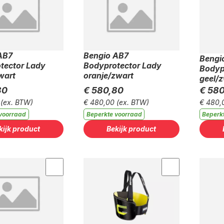
AB7
Bengio AB7
Bengi
tector Lady
Bodyprotector Lady
Bodyp
wart
oranje/zwart
geel/
80
€ 580,80
€ 58
(ex. BTW)
€ 480,00
(ex. BTW)
€ 480,
voorraad
Beperkte voorraad
Beperk
kijk product
Bekijk product