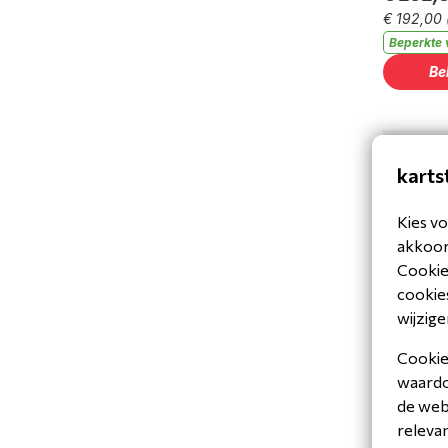
€ 192,00
Beperkte 
Be
karts
Kies vo
akkoord
Cookiev
Bengio 
cookies
Ribprote
wijzige
oranje/
€ 232,
Cookies
€ 192,00
waardoo
Op voorr
de web
releva
Be