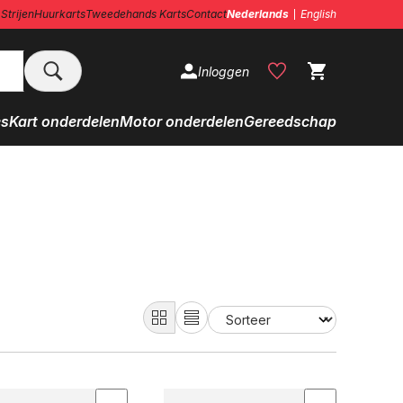
Strijen
Huurkarts
Tweedehands Karts
Contact
Nederlands
English
Inloggen
es
Kart onderdelen
Motor onderdelen
Gereedschap