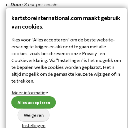
Duur:
3 uur per sessie
Inbegrepen:
Racepak, helm en handschoenen (ter
kartstoreinternational.com maakt gebruik
plaatse beschikbaar)
Pakket:
6 sessies + diploma
van cookies.
Kies voor "Alles accepteren" om de beste website-
€ 1.200,- Compleet pakket (6 sessies + diploma)
ervaring te krijgen en akkoord te gaan met alle
€ 200,- Losse sessie
cookies, zoals beschreven in onze Privacy- en
WAAROM VOOR ONS KIEZEN?
Cookieverklaring. Via "Instellingen" is het mogelijk om
te bepalen welke cookies worden geplaatst. Het is
Bij het
Kartstore International opleidingscentrum
in
altijd mogelijk om de gemaakte keuze te wijzigen of in
Strijen traint jouw kind in een veilige en professionele
te trekken.
omgeving. Met tien trainingskarts, twee ervaren
coaches en bekwame monteurs met jarenlange
Meer informatie
kartingervaring geven wij jonge coureurs de best
Alles accepteren
mogelijke start in de motorsport. Ons kartprogramma
voor kinderen combineert technische kennis met echte
Weigeren
rijervaring op het circuit, en bouwt zo aan
zelfvertrouwen, vaardigheden en een passie voor
Instellingen