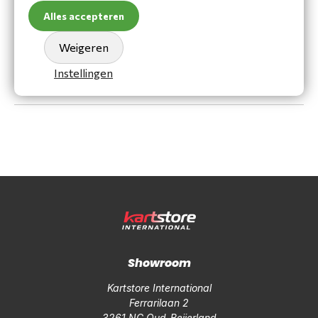
€ 32,37
Alles accepteren
€ 26,75
(ex. BTW)
Op voorraad
Weigeren
In winkelwagen
Instellingen
Showroom
Kartstore International
Ferrarilaan 2
3261 NC Oud-Beijerland