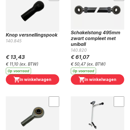
Schakelstang 495mm
Knop versnel­lingspook
zwart compleet met
140.845
uniball
140.820
€ 13,43
€ 61,07
€ 11,10
(ex. BTW)
€ 50,47
(ex. BTW)
Op voorraad
Op voorraad
In winkelwagen
In winkelwagen