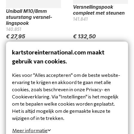
Versnel­lingspook
Uniball M10/8mm
compleet met steunen
stuurstang versnel­
141.841
lingspook
140.851
€ 27,95
€ 132,50
€ 23,10
(ex. BTW)
€ 109,50
(ex. BTW)
kartstoreinternational.com maakt
Op voorraad
Op voorraad
In winkelwagen
In winkelwagen
gebruik van cookies.
Kies voor "Alles accepteren" om de beste website-
ervaring te krijgen en akkoord te gaan met alle
cookies, zoals beschreven in onze Privacy- en
Cookieverklaring. Via "Instellingen" is het mogelijk
om te bepalen welke cookies worden geplaatst.
Het is altijd mogelijk om de gemaakte keuze te
wijzigen of in te trekken.
Versnel­lingspook steun
boven KZ
Meer informatie
140.848